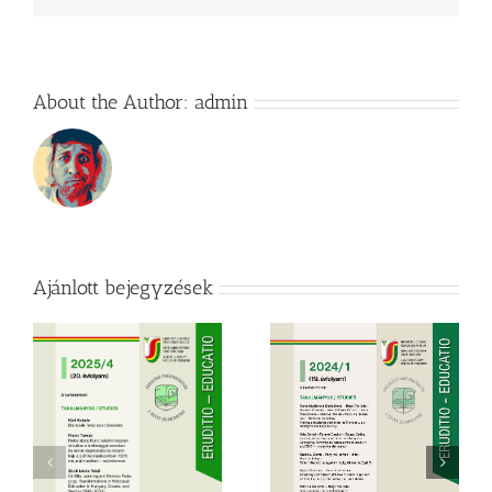
About the Author:
admin
Ajánlott bejegyzések
l.
Eruditio – Educatio, Vol.
Eruditio – Educatio, Vol.