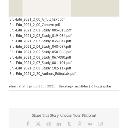
Eru-Edu_2021_2_00_A_full_text.pdf
Eru-Edu_2021_2_00_Content.pdf
Eru-Edu_2021_2_01_Study_005-018.pdf
Eru-Edu_2021_2_02_Study_019-034.pdf
Eru-Edu_2021_2_03_Study_035-047.pdf
Eru-Edu_2021_2_04_Study_048-057.pdf
Eru-Edu_2021_2_05_Study_058-066.pdf
Eru-Edu_2021_2_06_Study_067-080.pdf
Eru-Edu_2021_2_07_Study_081-101.pdf
Eru-Edu_2021_2_08_Study_102-117.pdf
Eru-Edu_2021_2_20_Authors_Editorials.pdf
admin
által
|
június 25th, 2021
|
Uncategorized @hu
|
0 hozzászólás
Share This Story, Choose Your Platform!
Facebook
Twitter
Reddit
LinkedIn
Tumblr
Pinterest
Vk
Email: